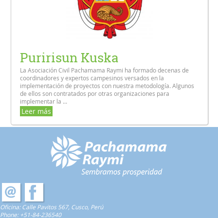
Puririsun Kuska
La Asociación Civil Pachamama Raymi ha formado decenas de
coordinadores y expertos campesinos versados en la
implementación de proyectos con nuestra metodología. Algunos
de ellos son contratados por otras organizaciones para
implementar la ...
Leer más
Oficina: Calle Pavitos 567, Cusco, Perú
Phone:
+51-84-236540