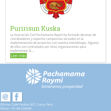
Puririsun Kuska
La Asociación Civil Pachamama Raymi ha formado decenas de
coordinadores y expertos campesinos versados en la
implementación de proyectos con nuestra metodología. Algunos
de ellos son contratados por otras organizaciones para
implementar la ...
Leer más
Oficina: Calle Pavitos 567, Cusco, Perú
Phone:
+51-84-236540